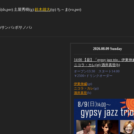
靖
(ds,per)
土屋秀樹
(g)
鈴木雄大
(tp)
ち～ま
(vo,per)
の
サンバ♪ボサノバ♪
2026.08.09 Sunday
14:00 【昼】「gypsy jazz trio」伊東伸威
ニコラ・カレ(gt) 酒井真世(b)
オープン13:30 スタート14:00
￥2500+ドリンクオーダー
伊東伸威
(gt)
ニコラ・カレ
(gt)
酒井真世
(b)