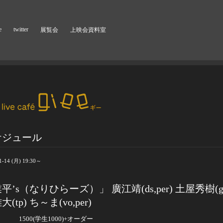
e
twitter
展覧会
上映会資料室
ケジュール
1-14 (月) 19:30～
平’s（なりひらーズ）」 廣江靖(ds,per) 土屋秀樹(g
(tp) ち～ま(vo,per)
30 1500(
学生
1000)+オーダー