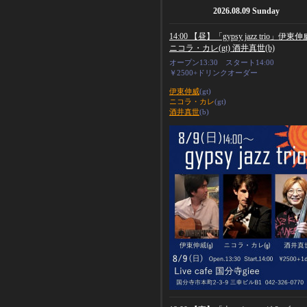
2026.08.09 Sunday
14:00 【昼】「gypsy jazz trio」伊東伸威
ニコラ・カレ(gt) 酒井真世(b)
オープン13:30 スタート14:00
￥2500+ドリンクオーダー
伊東伸威
(gt)
ニコラ・カレ
(gt)
酒井真世
(b)