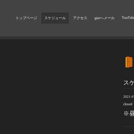
YouTub
トップページ
スケジュール
アクセス
gieeへメール
ス
2021-0
closed
※