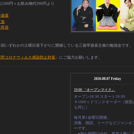
1200円＋お飲み物代300円より
亭遊喜
芝楽
亭昇吾
一回いずれかの土曜日昼下がりに開催している三遊亭遊喜主催の勉強会です。
新型コロナウィルス感染防止対策
」にご協力お願いします。
2026.08.07 Friday
19:00 「オープンマイク」
オープン18:30 スタート19:00
￥1000＋ドリンクオーダー（観覧
も同じ）
毎月第1金曜日開催。
演奏、朗読、トークなど
ジャンル
ーです。
●持ち時間15分位。
参加人数に