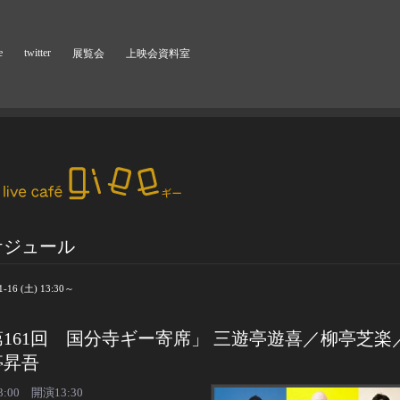
e
twitter
展覧会
上映会資料室
ケジュール
1-16 (土) 13:30～
第161回 国分寺ギー寄席」 三遊亭遊喜／柳亭芝楽
亭昇吾
:00 開演13:30