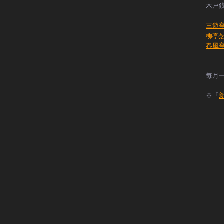
木戸銭
三遊
柳亭
春風
毎月
※
「