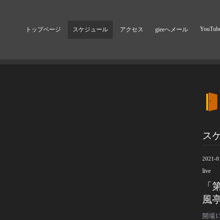
YouTub
トップページ
スケジュール
アクセス
gieeへメール
ス
2021-0
live
「
風
開場13