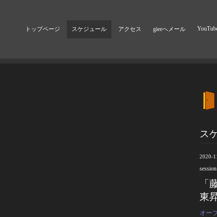
YouTub
トップページ
スケジュール
アクセス
gieeへメール
ス
2020-1
session
「藤
東昇
オープ