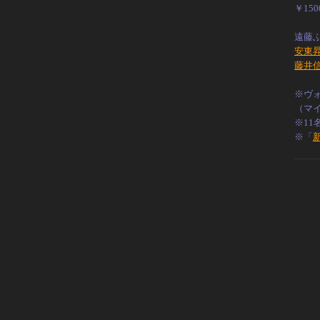
￥15
遠藤ふ
安東
藤井
※ヴ
（マ
※11
※「