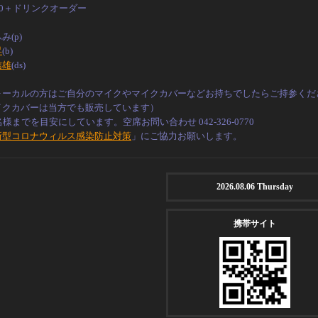
00＋ドリンクオーダー
み(p)
昇
(b)
信雄
(ds)
ォーカルの方はご自分のマイクやマイクカバーなどお持ちでしたらご持参くだ
イクカバーは当方でも販売しています）
名様までを目安にしています。空席お問い合わせ 042-326-0770
新型コロナウィルス感染防止対策
」にご協力お願いします。
2026.08.06 Thursday
携帯サイト