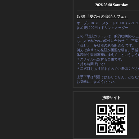
2026.08.08 Saturday
19:00 「夏の夜の 朗読カフェ」
オープン18:30 スタート19:00（～21:3
参加費1000円＋ドリンクオーダー
この『朗読カフェ』は一般的な朗読のほ
も、人それぞれの
個性
に合わせて「言葉
「読む」、多様性のある朗読会 です。
例えば声帯での発語が困難な場合、手話
体表現や楽器演奏に換えて、というよう
＊スタイルも題材も自由です。
＊
持ち時間 約15分
＊二巡目もあり得ますのでご準備くださ
上手下手は問題ではありません。どなた
お気軽にご参加ください。
携帯サイト