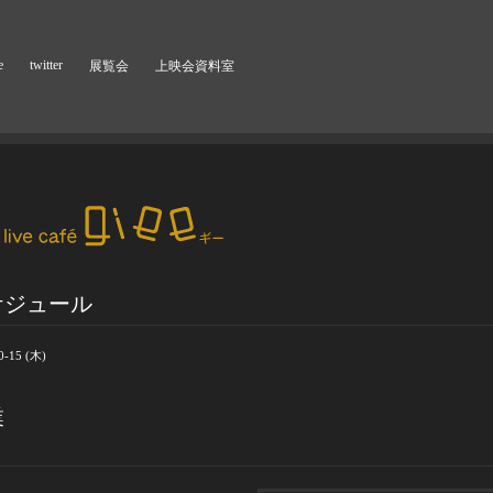
e
twitter
展覧会
上映会資料室
ケジュール
0-15 (木)
業