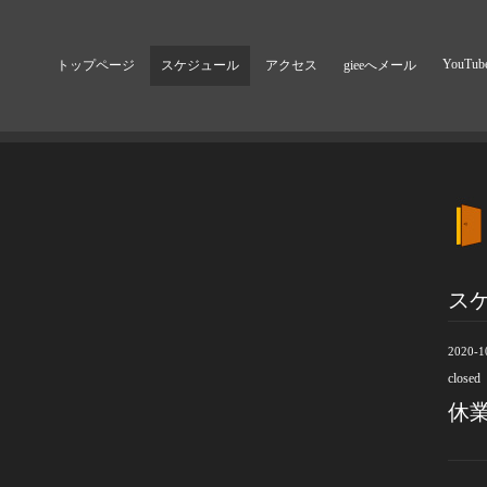
YouTub
トップページ
スケジュール
アクセス
gieeへメール
ス
2020-1
closed
休