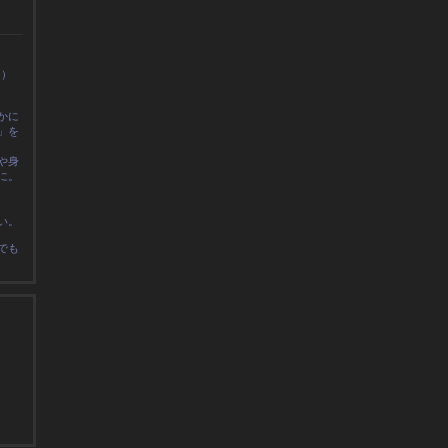
0）
かに
」を
や身
に
。
い。
でも