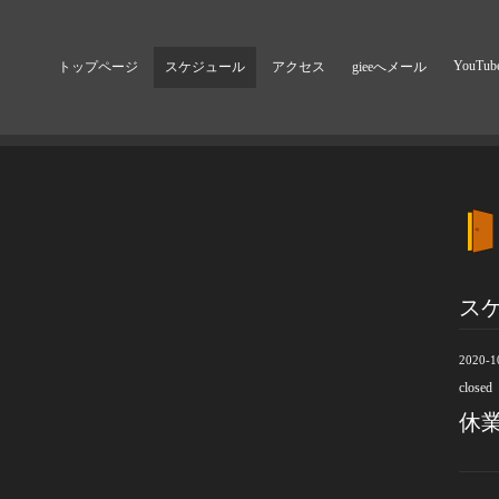
YouTub
トップページ
スケジュール
アクセス
gieeへメール
ス
2020-1
closed
休