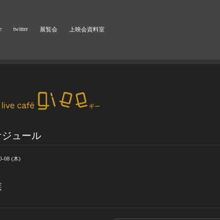
e
twitter
展覧会
上映会資料室
ケジュール
0-08 (木)
業