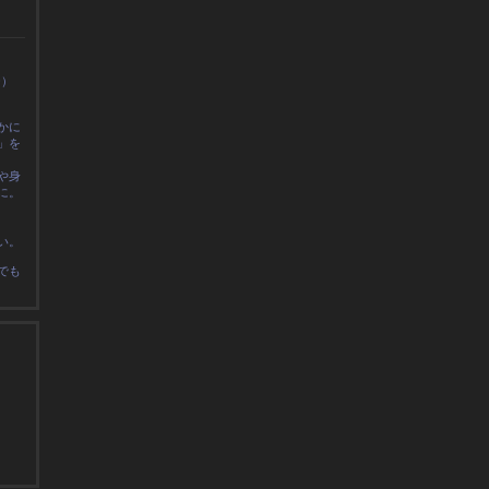
0）
かに
」を
や身
に
。
い。
でも