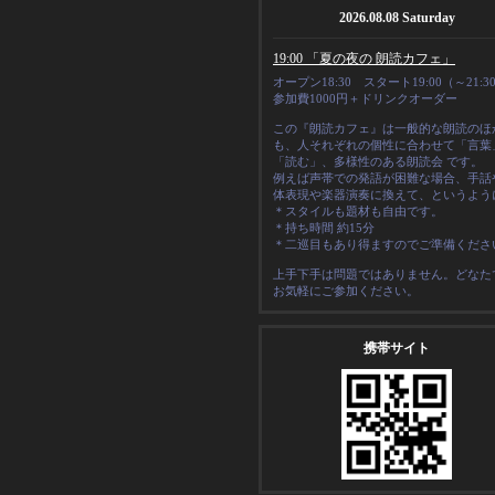
2026.08.08 Saturday
19:00 「夏の夜の 朗読カフェ」
オープン18:30 スタート19:00（～21:3
参加費1000円＋ドリンクオーダー
この『朗読カフェ』は一般的な朗読のほ
も、人それぞれの
個性
に合わせて「言葉
「読む」、多様性のある朗読会 です。
例えば声帯での発語が困難な場合、手話
体表現や楽器演奏に換えて、というよう
＊スタイルも題材も自由です。
＊
持ち時間 約15分
＊二巡目もあり得ますのでご準備くださ
上手下手は問題ではありません。どなた
お気軽にご参加ください。
携帯サイト