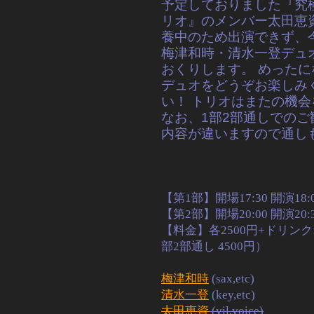
予定しておりました『究
リオ』のメンバー太田恵
養中のため出演できず、
梅津和時・清水一登デュ
おくりします。 めったに
デュオをどうぞお楽しみ
い！ トリオはまたの機
なお、1部2部通しでのご
内容が違いますので通し
【第1部】開場17:30 開演18
【第2部】開場20:00 開演20:
【料金】各2500円+ドリン
部2部通し 4500円）
梅津和時
(sax,etc)
清水一登
(key,etc)
太田恵資
(vil,voice)