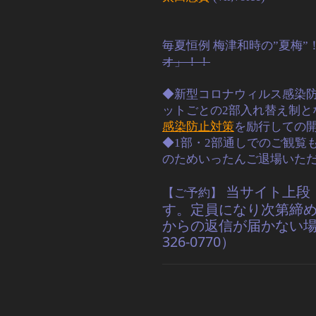
毎夏恒例 梅津和時の”夏梅”
オ」！！
◆新型コロナウィルス感染防
ットごとの2部入れ替え制と
感染防止対策
を励行しての
◆1部・2部通しでのご観覧
のためいったんご退場いた
当サイト上段「
【ご予約】
す。定員になり次第締
からの返信が届かない場
326-0770）