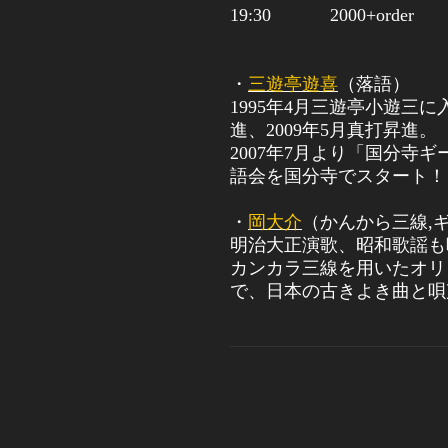
19:30 2000+order
・
三遊亭遊喜
（落語）
1995
年
4
月三遊亭小遊三に
進、
2009
年
5
月真打昇進。
2007
年
7
月より「国分寺ギ
語会を国分寺でスタート！
・
岡大介
（かんから三線
,
明治大正演歌、昭和歌謡も
カンカラ三線を用いたオリ
で、日本の古きよき曲と唄