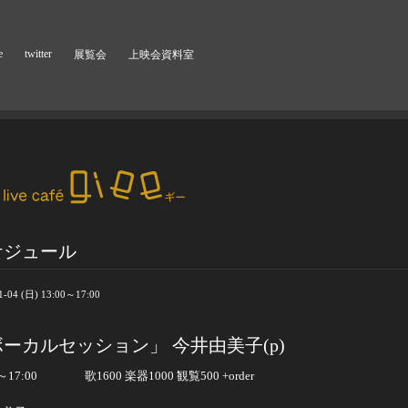
e
twitter
展覧会
上映会資料室
ケジュール
1-04 (日) 13:00～17:00
ーカルセッション」 今井由美子(p)
～
17:00
歌
1600
楽器
1000
観覧
500 +order