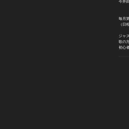
今井
毎月
（日
ジャ
歌の
初心