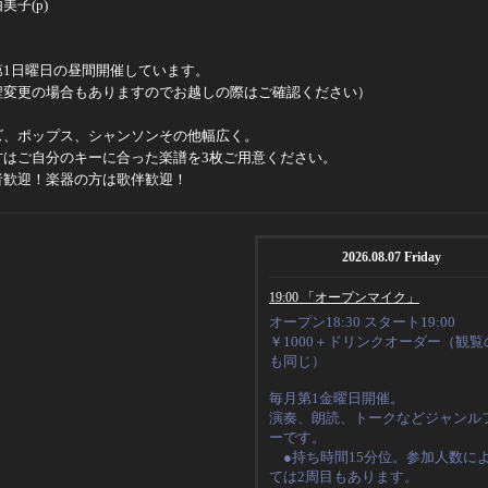
由美子
(p)
第1日曜日の昼間開催しています。
程変更の場合もありますのでお越しの際はご確認ください）
ズ、ポップス、シャンソンその他幅広く。
方はご自分のキーに合った楽譜を
3
枚ご用意ください。
者歓迎！楽器の方は歌伴歓迎！
2026.08.07 Friday
19:00 「オープンマイク」
オープン18:30 スタート19:00
￥1000＋ドリンクオーダー（観覧
も同じ）
毎月第1金曜日開催。
演奏、朗読、トークなど
ジャンル
ーです。
●持ち時間15分位。
参加人数に
ては2周目もあります。