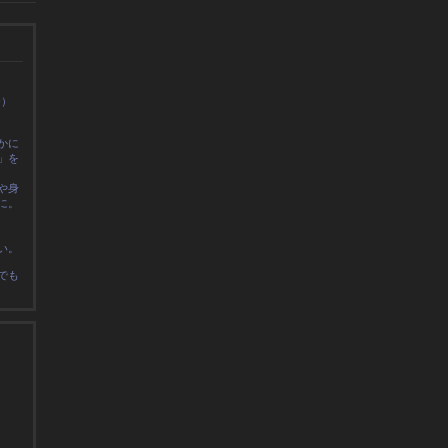
0）
かに
」を
や身
に
。
い。
でも