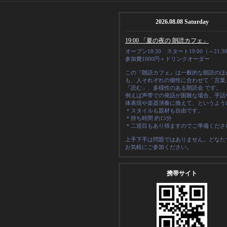
2026.08.08 Saturday
19:00 「夏の夜の 朗読カフェ」
オープン18:30 スタート19:00（～21:3
参加費1000円＋ドリンクオーダー
この『朗読カフェ』は一般的な朗読のほ
も、人それぞれの
個性
に合わせて「言葉
「読む」、多様性のある朗読会 です。
例えば声帯での発語が困難な場合、手話
体表現や楽器演奏に換えて、というよう
＊スタイルも題材も自由です。
＊
持ち時間 約15分
＊二巡目もあり得ますのでご準備くださ
上手下手は問題ではありません。どなた
お気軽にご参加ください。
携帯サイト