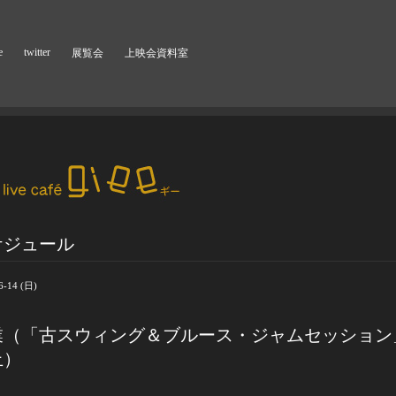
e
twitter
展覧会
上映会資料室
ケジュール
6-14 (日)
業（「古スウィング＆ブルース・ジャムセッション
止）