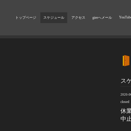
YouTub
トップページ
スケジュール
アクセス
gieeへメール
ス
2020-0
closed
休
中