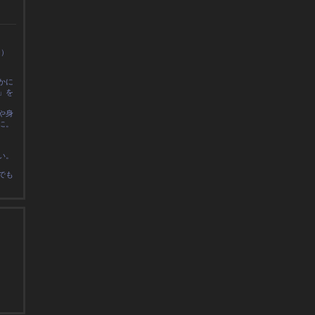
0）
かに
」を
や身
に
。
い。
でも