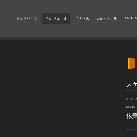
YouTub
トップページ
スケジュール
アクセス
gieeへメール
ス
2020-0
closed
休