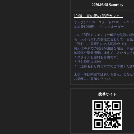
2026.08.08 Saturday
19:00 「夏の夜の 朗読カフェ」
オープン18:30 スタート19:00（～21:3
参加費1000円＋ドリンクオーダー
この『朗読カフェ』は一般的な朗読のほ
も、人それぞれの
個性
に合わせて「言葉
「読む」、多様性のある朗読会 です。
例えば声帯での発語が困難な場合、手話
体表現や楽器演奏に換えて、というよう
＊スタイルも題材も自由です。
＊
持ち時間 約15分
＊二巡目もあり得ますのでご準備くださ
上手下手は問題ではありません。どなた
お気軽にご参加ください。
携帯サイト