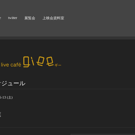
e
twitter
展覧会
上映会資料室
ケジュール
6-13 (土)
業