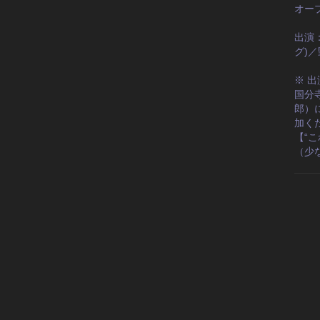
オー
出演
グ)
※ 
国分寺
郎）
加く
【“
（少