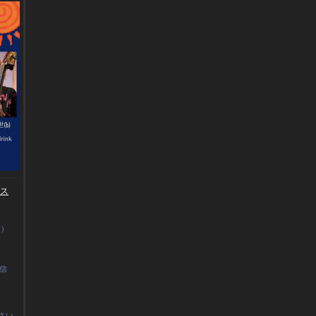
ース
0）
晴信
さい