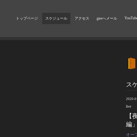
YouTub
トップページ
スケジュール
アクセス
gieeへメール
ス
2020-0
live
【夜
編
オープ