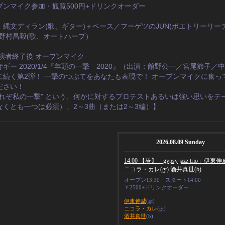
プンマイク参加・観覧500円+ドリンクオーダー
：縄文ディラン(歌、ギター)＋ベース／フーゲツのJUN(ポエトリーリー
／野村昌毅(歌、オートハープ）
出演者終了後 オープンマイク
ギー 2020/1/4『年頭の一撃　2020』（出演：館野公一／宮尾節子／
に続く第2弾！ 一撃のつぶてをあなたも表現で！ オープンマイクに奮っ
ださい！
これぞ私の一撃” という、何かに対するプロテストあるいは強い思いをテ
なくとも一つは必須）、2～3曲（または2～3編）】
2026.08.09 Sunday
14:00 【昼】「gypsy jazz trio」伊東伸威
ニコラ・カレ(gt) 酒井真世(b)
オープン13:30 スタート14:00
￥2500+ドリンクオーダー
伊東伸威
(gt)
ニコラ・カレ
(gt)
酒井真世
(b)