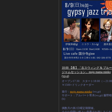
18:00 【夜】「古スウィング & ブル
ジャムセッション」mojo mama minko
(vo,g)
オープン17:30 スタート18:00（～21:0
￥1500+ドリンクオーダー
進行：
mojo mama minko
(vo,gt)
サポート：アルバート寄木(vo,gt) 藤野
(b)
偶数月の第2日曜定期開催。
小さな空間に程よい音量でお楽しみくだ