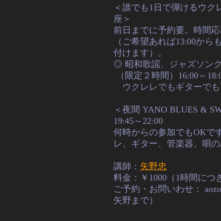
＜誰でも1日で弾けるウク
座＞
前日までに予約要。時間応
（ご希望あれば13:00から
付けます）。
◎ 昭和歌謡、ジャズソン
（限定２時間）
16:00～18:
ウクレレでもギターでも
＜夜間 YANO BLUES & S
19:45～22:00
何時からの参加でもOKで
レ、ギター、管楽器、唄の
講師：
矢野忠
料金：￥1000（1時間に
ご予約・お問いわせ：
aoz
矢野まで）