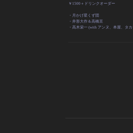
￥1500＋ドリンクオーダー
・月かげ星くず団
・井形大作＆高橋亘
・高木栄一 (with アンヌ、本屋、タ