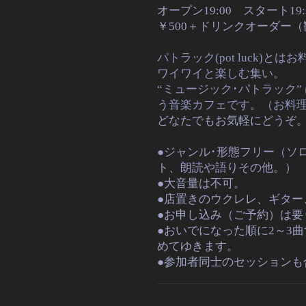
オープン19:00 スタート19:
￥500＋ドリンクオーダー
パトラック(pot luck)
ワイワイと楽しむ集い。
“ミュージック･パトラック
う音楽カフェです。（お料
どなたでもお気軽にどうぞ
●ジャンル･形態フリー（ソ
ト、朗読や語りその他。）
●大音量は不可。
●店置きのウクレレ、ギター
●お申し込み（ご予約）は要
●おいでになった順に2～3
めてゆきます。
●参加者同士のセッションも