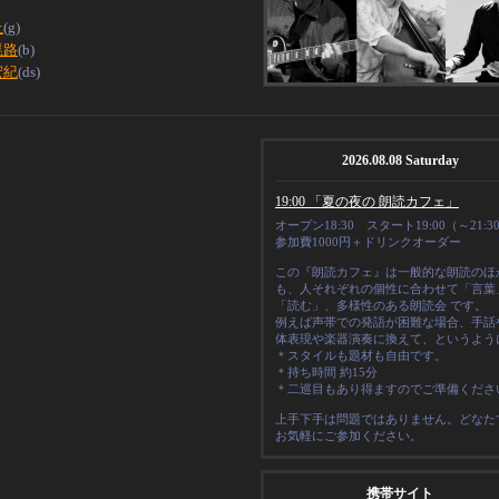
丘
(g)
晃路
(b)
宏紀
(ds)
2026.08.08 Saturday
19:00 「夏の夜の 朗読カフェ」
オープン18:30 スタート19:00（～21:3
参加費1000円＋ドリンクオーダー
この『朗読カフェ』は一般的な朗読のほ
も、人それぞれの
個性
に合わせて「言葉
「読む」、多様性のある朗読会 です。
例えば声帯での発語が困難な場合、手話
体表現や楽器演奏に換えて、というよう
＊スタイルも題材も自由です。
＊
持ち時間 約15分
＊二巡目もあり得ますのでご準備くださ
上手下手は問題ではありません。どなた
お気軽にご参加ください。
携帯サイト