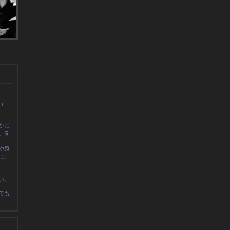
0）
かに
」を
や身
に
。
い。
でも