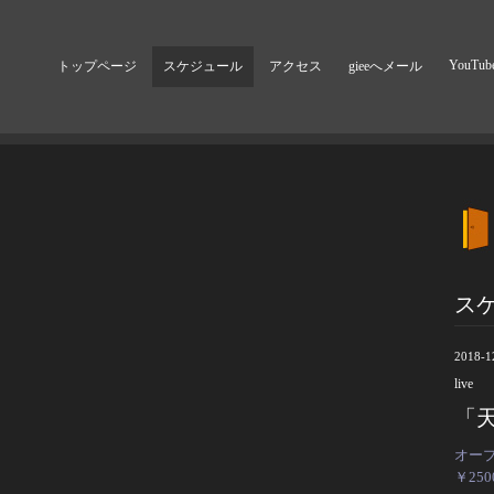
YouTub
トップページ
スケジュール
アクセス
gieeへメール
ス
2018-1
live
「天
オープ
￥25