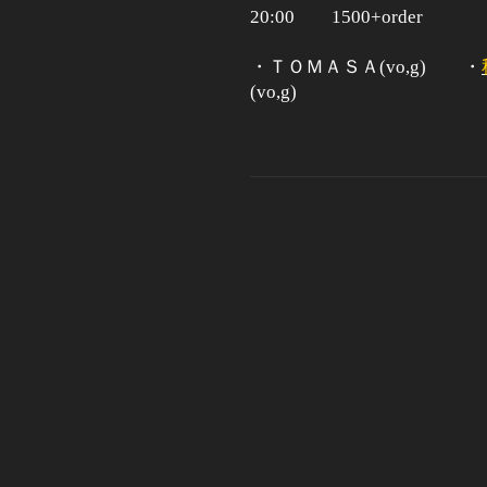
20:00
1500+order
・ＴＯＭＡＳＡ(vo,g) ・
(vo,g)