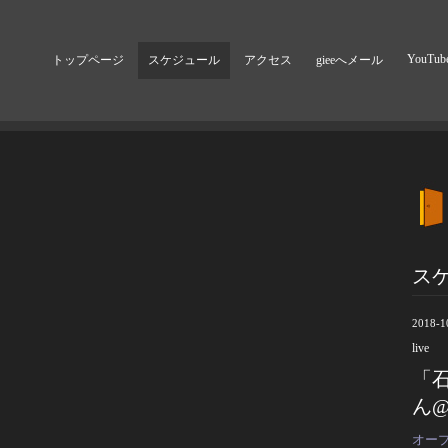
YouTub
トップページ
スケジュール
アクセス
gieeへメール
ス
2018-1
live
「石
ん@
オープ