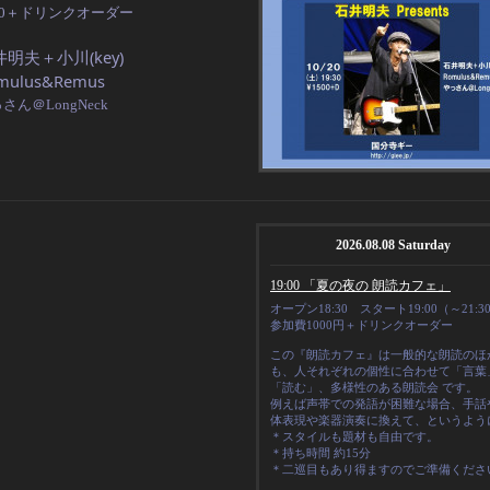
00＋ドリンクオーダー
井明夫＋小川(
key)
mulus&Remus
さん＠LongNeck
2026.08.08 Saturday
19:00 「夏の夜の 朗読カフェ」
オープン18:30 スタート19:00（～21:3
参加費1000円＋ドリンクオーダー
この『朗読カフェ』は一般的な朗読のほ
も、人それぞれの
個性
に合わせて「言葉
「読む」、多様性のある朗読会 です。
例えば声帯での発語が困難な場合、手話
体表現や楽器演奏に換えて、というよう
＊スタイルも題材も自由です。
＊
持ち時間 約15分
＊二巡目もあり得ますのでご準備くださ