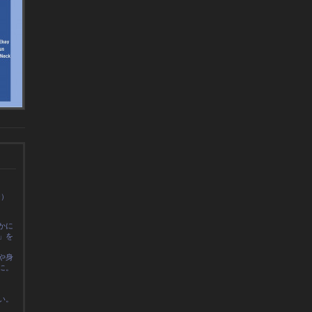
0）
かに
」を
や身
に
。
い。