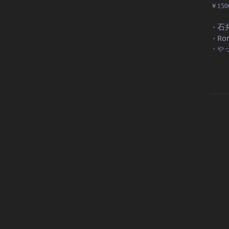
￥15
石
・
Ro
・
・やっ