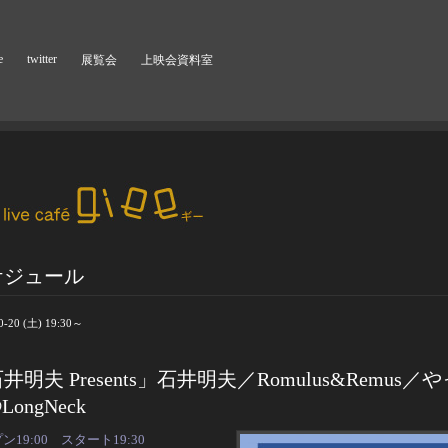
e
twitter
展覧会
上映会資料室
ケジュール
0-20 (土) 19:30～
井明夫 Presents」石井明夫／Romulus&Remus／
LongNeck
ン19:00 スタート19:30