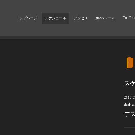
YouTub
トップページ
スケジュール
アクセス
gieeへメール
ス
2018-0
desk w
デ