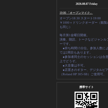
2026.08.07 Friday
19:00 「オープンマイク」
オープン18:30 スタート19:00
￥1000＋ドリンクオーダー（観覧
も同じ）
毎月第1金曜日開催。
演奏、朗読、トークなど
ジャンル
ーです。
●持ち時間15分位。
参加人数に
ては2周目もあります。
●
参加者同士のセッションは合
上でどうぞ。
●大音量は不可。
●店置きのギター、デジタルピ
（
Roland HP 305-SB
）ご使用可。
携帯サイト