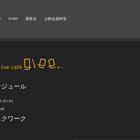
e
twitter
展覧会
上映会資料室
ケジュール
9-18 (火)
ork
スクワーク