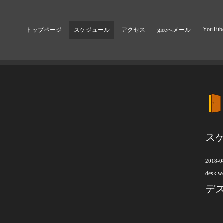
YouTub
トップページ
スケジュール
アクセス
gieeへメール
ス
2018-0
desk w
デ