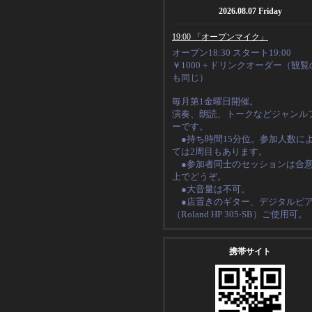
2026.08.07 Friday
19:00 「オープンマイク」
オープン18:30 スタート19:00
￥1000＋ドリンクオーダー（観覧
も同じ）
毎月第1金曜日開催。
演奏、朗読、トークなど
ジャンル
ーです。
●持ち時間15分位。
参加人数に
ては2周目もあります。
●
参加者同士のセッションは合
上でどうぞ。
●大音量は不可。
●店置きのギター、デジタルピ
（
Roland HP 305-SB
）ご使用可。
携帯サイト