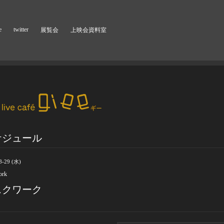
e
twitter
展覧会
上映会資料室
ケジュール
8-29 (水)
ork
スクワーク