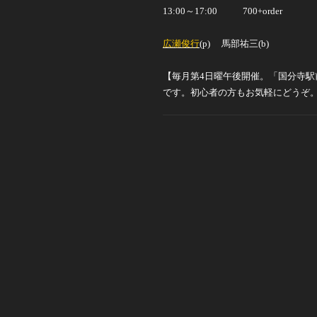
13:00
～
17:00 700+order
広瀬俊行
(p)
馬部祐三
(b)
【毎月第
4
日曜午後開催。「国分寺駅
です。初心者の方もお気軽にどうぞ