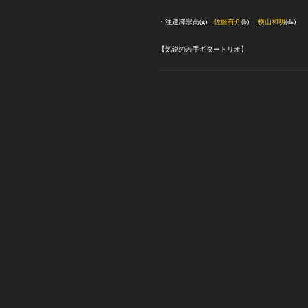
・注連澤宗高
(g)
佐藤有介
(b)
横山和明
(ds)
【気鋭の若手ギタートリオ】