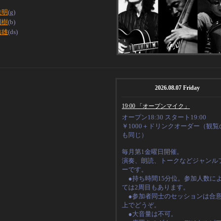
佳明
(g)
利樹
(b)
信雄
(ds)
2026.08.07 Friday
19:00 「オープンマイク」
オープン18:30 スタート19:00
￥1000＋ドリンクオーダー（観覧
も同じ）
毎月第1金曜日開催。
演奏、朗読、トークなど
ジャンル
ーです。
●持ち時間15分位。
参加人数に
ては2周目もあります。
●
参加者同士のセッションは合
上でどうぞ。
●大音量は不可。