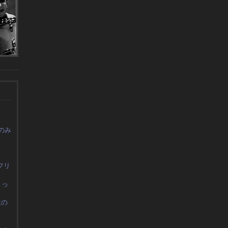
のみ
フリ
よっ
意の