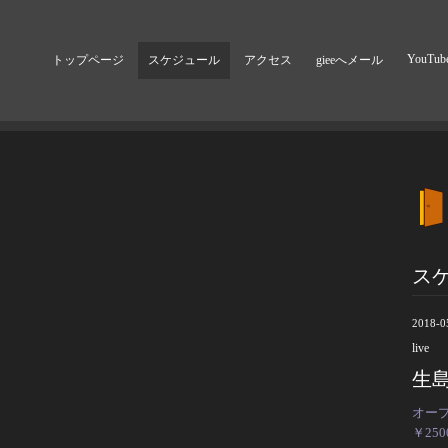
YouTub
トップページ
スケジュール
アクセス
gieeへメール
ス
2018-0
live
生島
オープ
￥25