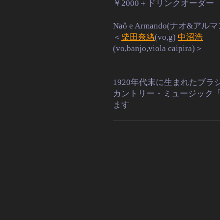
￥2000＋ドリンクオーダー
Naô e Armando(ナオ&アル
＜
柴田奈緒
(vo,g)
中沼浩
(vo,banjo,viola caipira)＞
1920年代末に生まれたブラ
カントリー・ミュージック
ます