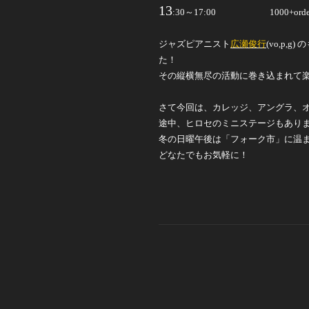
13
:30
～
17:00
1000+orde
ジャズピアニスト
広瀬俊行
(vo,p,
た！
その縦横無尽の活動に
巻き込まれて
さて今回は、
カレッジ、アングラ、オ
途中、ヒロセのミニステージもあり
冬の日曜午後は「フォーク市」に温
どなたでもお気軽に！