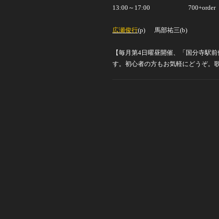
13:00
～
17:00
700+order
広瀬俊行
(p)
馬部祐三
(b)
【毎月第
4
日曜昼開催、「国分寺駅前
す。初心者の方もお気軽にどうぞ。歌