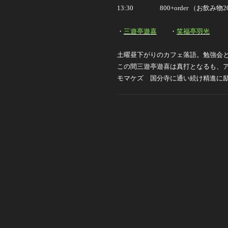
13:30 800+order （お飲み
・
三遊亭遊喜
・
笑福亭羽光
土曜昼下がりのカフェ落語。勉強会と
この間三遊亭遊喜は真打となるも、
モマケズ 国分寺に通い続け
精進に