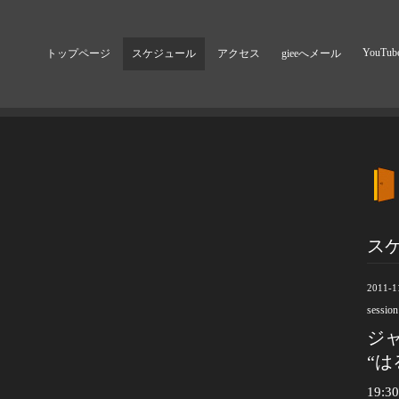
YouTub
トップページ
スケジュール
アクセス
gieeへメール
ス
2011-1
session
ジ
“は
19:30