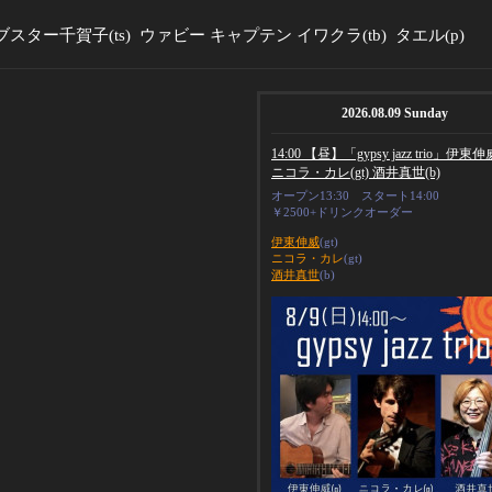
ブスター千賀子
(ts)
ウァビー キャプテン イワクラ
(tb)
タエル
(p)
2026.08.09 Sunday
14:00 【昼】「gypsy jazz trio」伊東伸威
ニコラ・カレ(gt) 酒井真世(b)
オープン13:30 スタート14:00
￥2500+ドリンクオーダー
伊東伸威
(gt)
ニコラ・カレ
(gt)
酒井真世
(b)