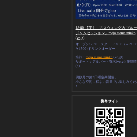
18:00 【夜】「古スウィング & ブル
ジャムセッション」mojo mama minko
(vo,g)
オープン17:30 スタート18:00（～21:0
￥1500+ドリンクオーダー
進行：
mojo mama minko
(vo,gt)
サポート：アルバート寄木(vo,gt) 藤野
(b)
偶数月の第2日曜定期開催。
小さな空間に程よい音量でお楽しみくだ
♪
携帯サイト