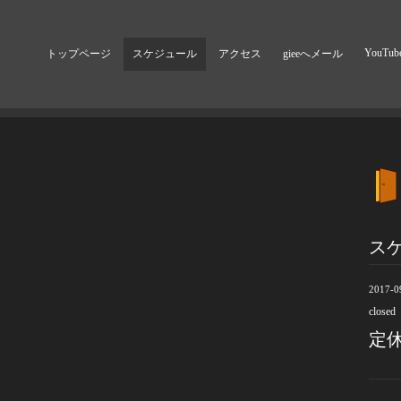
YouTub
トップページ
スケジュール
アクセス
gieeへメール
ス
2017-0
closed
定