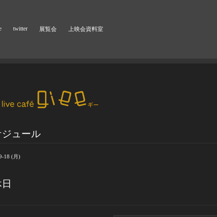
e
twitter
展覧会
上映会資料室
ケジュール
9-18 (月)
休日