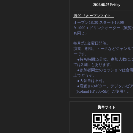
2026.08.07 Friday
19:00 「オープンマイク」
オープン18:30 スタート19:00
￥1000＋ドリンクオーダー（観覧
も同じ）
毎月第1金曜日開催。
演奏、朗読、トークなど
ジャンル
ーです。
●持ち時間15分位。
参加人数に
ては2周目もあります。
●
参加者同士のセッションは合
上でどうぞ。
●大音量は不可。
●店置きのギター、デジタルピ
（
Roland HP 305-SB
）ご使用可。
携帯サイト