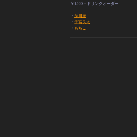
￥1500＋ドリンクオーダー
・
深川慶
・
子宮良太
・
もちこ