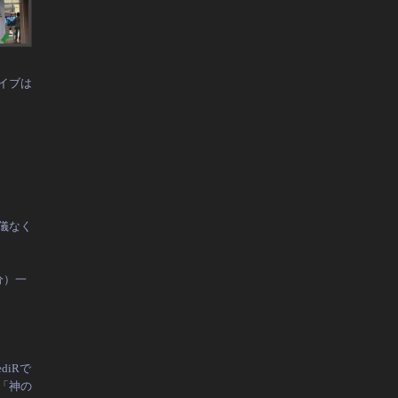
イブは
儀なく
分）一
iRで
「神の