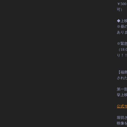
￥5
可）
◆上
※昼
あり
※緊
（18
り！
【福
され
第一部
挙上
公式
堀切さ
映像