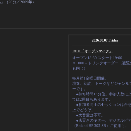
」（20分／2009年）
2026.08.07 Friday
19:00 「オープンマイク」
オープン18:30 スタート19:00
￥1000＋ドリンクオーダー（観覧
も同じ）
毎月第1金曜日開催。
演奏、朗読、トークなど
ジャンル
ーです。
●持ち時間15分位。
参加人数に
ては2周目もあります。
●
参加者同士のセッションは合
上でどうぞ。
●大音量は不可。
●店置きのギター、デジタルピ
（
Roland HP 305-SB
）ご使用可。