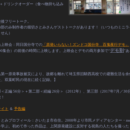
00＋ドリンクオーダー（食べ物持ち込み
映後フリートーク。
の部のみ制作者の堀切さとみさんゲストトークがあります！（いつものミニラ
ません）
急上映会：同日国分寺での
「原発いらない！ズンドコ国分寺 百鬼夜行デモ」
デモ割
:00集合）の前後の時間に上映します。上映会とデモの両方参加で“
”あ
！
島第一原発事故被災により、故郷を離れて埼玉県旧騎西高校での避難生活を余
た、双葉町民の現在に続く記録。】
＜正編 56分＞＋第二部＜続編 26分＞（2012年）、第三部（2017年7月／30
映！
サイト
＆
予告編
とみプロフィール：さいたま市在住。2008年より市民メディアセンター・med
を学ぶ。初めて作った作品は、上関原発建設に反対する祝島の人たちを撮った