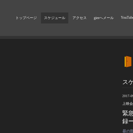
YouTub
トップページ
スケジュール
アクセス
gieeへメール
ス
2017-0
上映会
緊
録
昼の部