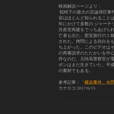
映画解説ページより：
戦時下の最大の言論弾圧事
容はほとんど知られること
年にかけて多数の ジャーナ
共産党再建をでっちあげら
亡者も出た。慰安旅行の１
された。拷問による自白を
ち上がった。このビデオはそ
の再審請求のたたかいを中
件なのだ。元特高警察官が電
ポンはまだ生きていた。平
の素材でもある。
参考記事：「
横浜事件、今
カナロコ 2017/6/15