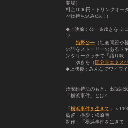
開場）
料金1000円＋ドリンクオーダ
べ物持ち込みOK！)
上映前：公一＆ゆきを ミ
◆
ブ
館野公一
（社会問題や
の話をストーリーのあるド
ンタリータッチで「語り歌
ゆきを（
国分寺エクス
上映後：みんなでワイワイ
◆
治安維持法のもと、出版記
「横浜事件」とは?
「
横浜事件を生きて
」＜199
監督・撮影：松原明
制作：「横浜事件を生きて