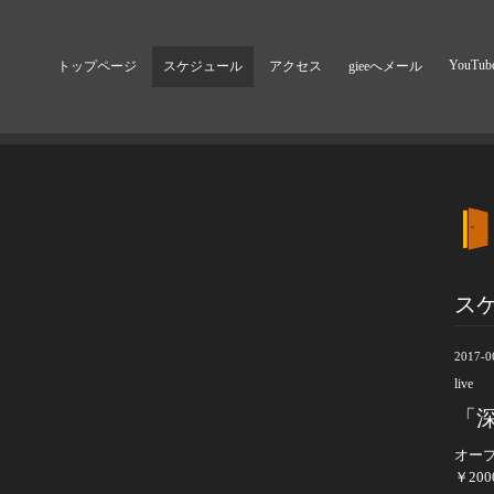
YouTub
トップページ
スケジュール
アクセス
gieeへメール
ス
2017-0
live
「深
オープ
￥20