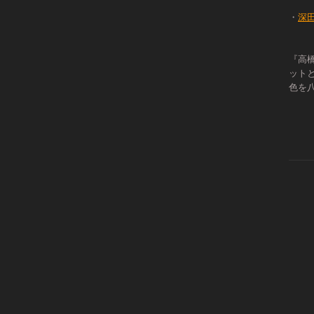
・
深
『高
ット
色を