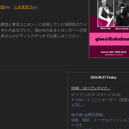
田悟
(tb)
八木美恵子
(p)
橋達也と東京ユニオン』に在籍していた深田氏のウィ
とキレのあるプレイ、温かみのあるトロンボーンの音
八木さんのピアノとのデュオでお楽しみください。
2026.08.07 Friday
19:00 「オープンマイク」
オープン18:30 スタート19:00
￥1000＋ドリンクオーダー（観覧
も同じ）
毎月第1金曜日開催。
演奏、朗読、トークなど
ジャンル
ーです。