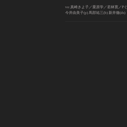
vo:真崎きよ子／栗原学／若林寛／Pぐ
今井由美子(p) 馬部祐三(b) 新井徹(ds)