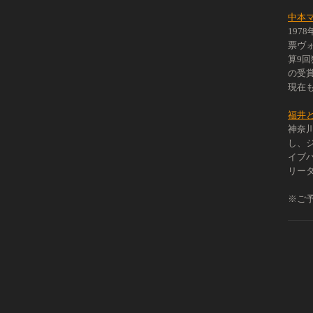
中本
197
票ヴ
算9
の受
現在
福井
神奈
し、
イブ
リー
※ご