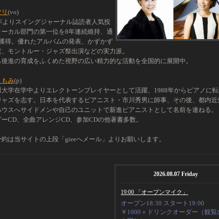
マリ
(vo)
8年よりスイングジャーナル誌読者人気投
ォーカル部門の第一位を8年連続維持、通
回獲得。優れたアルバムの発表、かずかず
賞、モントルー・ジャズ祭出演などの実力派。
も後進の育成をふくめた視野の広い精力的な活動を全国的に展開中。
ともみ
(p)
川大学在学中よりエレクトーンプレイヤーとして活躍、1988年からピアノに転
ジャズを志す。日本を代表するピアニスト・市川秀男に師事、その後、都内近
ハウスへサイドメンや自己のユニットで新進ピアニストとして名前を連ねる。
ダーCD、全曲アレンジCD、参加CDの他著書多数。
予約は当サイトの上段「gieeへメール」よりお願いします。
2026.08.07 Friday
19:00 「オープンマイク」
オープン18:30 スタート19:00
￥1000＋ドリンクオーダー（観覧