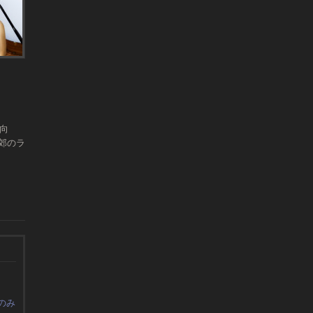
向
郊のラ
のみ