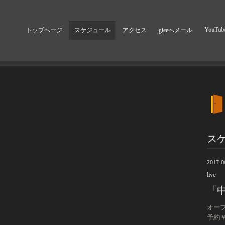
YouTub
トップページ
スケジュール
アクセス
gieeへメール
ス
2017-0
live
「中
オープ
予約￥