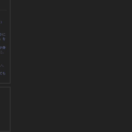
0）
かに
」を
や身
に
。
い。
でも