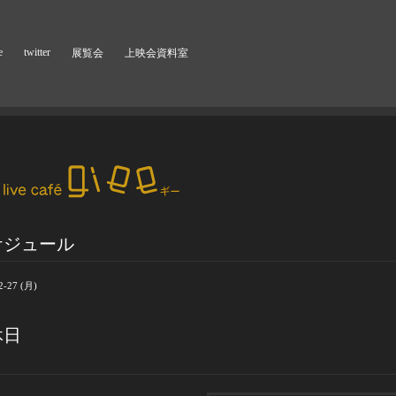
e
twitter
展覧会
上映会資料室
ケジュール
2-27 (月)
休日