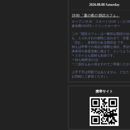
2026.08.08 Saturday
19:00 「夏の夜の 朗読カフェ」
オープン18:30 スタート19:00（～21:3
参加費1000円＋ドリンクオーダー
この『朗読カフェ』は一般的な朗読のほ
も、人それぞれの
個性
に合わせて「言葉
「読む」、多様性のある朗読会 です。
例えば声帯での発語が困難な場合、手話
体表現や楽器演奏に換えて、というよう
＊スタイルも題材も自由です。
＊
持ち時間 約15分
＊二巡目もあり得ますのでご準備くださ
上手下手は問題ではありません。どなた
お気軽にご参加ください。
携帯サイト