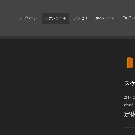
YouTub
トップページ
スケジュール
アクセス
gieeへメール
ス
2017-0
closed
定