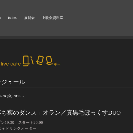
e
twitter
展覧会
上映会資料室
ケジュール
0-28 (金) 20:00～
落ち葉のダンス」オラン／真黒毛ぼっくすDUO
ン19:30 スタート20:00
00＋ドリンクオーダー