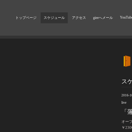
YouTub
トップページ
スケジュール
アクセス
gieeへメール
ス
2016-1
live
「
オープ
￥23