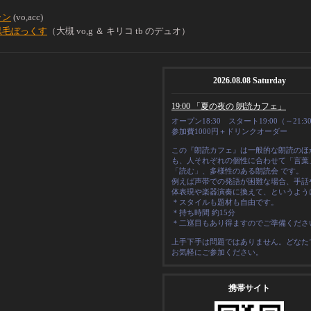
ラン
(vo,acc)
黒毛ぼっくす
（大槻 vo,g ＆ キリコ tb のデュオ）
2026.08.08 Saturday
19:00 「夏の夜の 朗読カフェ」
オープン18:30 スタート19:00（～21:3
参加費1000円＋ドリンクオーダー
この『朗読カフェ』は一般的な朗読のほ
も、人それぞれの
個性
に合わせて「言葉
「読む」、多様性のある朗読会 です。
例えば声帯での発語が困難な場合、手話
体表現や楽器演奏に換えて、というよう
＊スタイルも題材も自由です。
＊
持ち時間 約15分
＊二巡目もあり得ますのでご準備くださ
上手下手は問題ではありません。どなた
お気軽にご参加ください。
携帯サイト