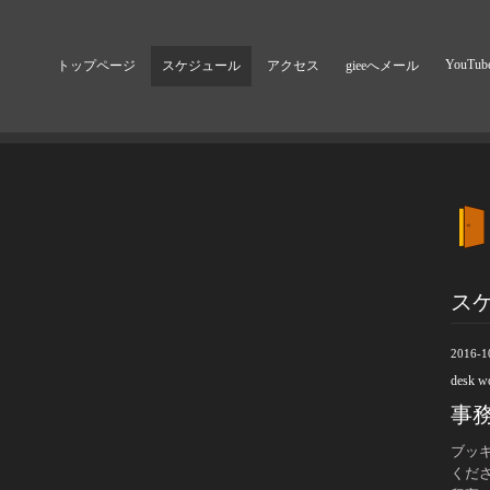
YouTub
トップページ
スケジュール
アクセス
gieeへメール
ス
2016-1
desk w
事
ブッ
くだ