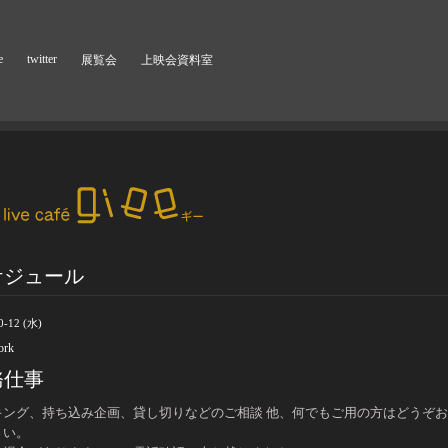
e
twitter
展覧会
上映会資料室
ケジュール
0-12 (水)
ork
務仕事
キング、持ち込み企画、貸し切りなどのご相談 他、何でもご用の方はどうぞ
さい。