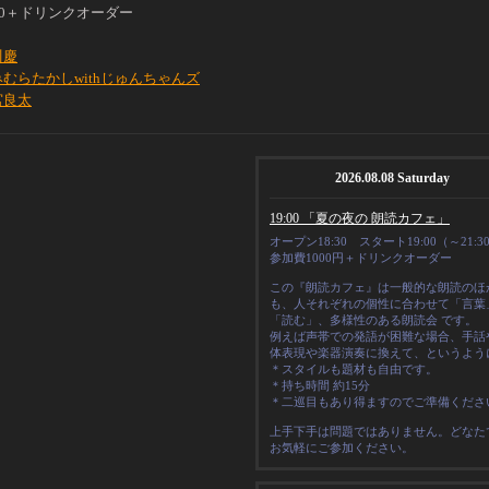
00＋ドリンクオーダー
川慶
むらたかしwithじゅんちゃんズ
宮良太
2026.08.08 Saturday
19:00 「夏の夜の 朗読カフェ」
オープン18:30 スタート19:00（～21:3
参加費1000円＋ドリンクオーダー
この『朗読カフェ』は一般的な朗読のほ
も、人それぞれの
個性
に合わせて「言葉
「読む」、多様性のある朗読会 です。
例えば声帯での発語が困難な場合、手話
体表現や楽器演奏に換えて、というよう
＊スタイルも題材も自由です。
＊
持ち時間 約15分
＊二巡目もあり得ますのでご準備くださ
上手下手は問題ではありません。どなた
お気軽にご参加ください。