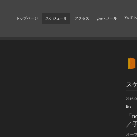
YouTub
トップページ
スケジュール
アクセス
gieeへメール
ス
2016-0
live
「n
／子
オープ