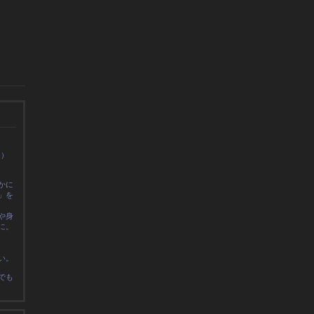
0）
かに
」を
や身
に
。
い。
でも