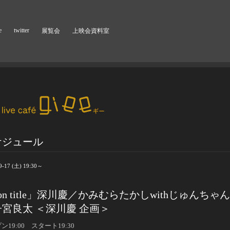
e
twitter
展覧会
上映会資料室
ケジュール
9-17 (土) 19:30～
on title」深川慶／かみむらたかしwithじゅんちゃ
宮良太 ＜深川慶 企画＞
ン19:00 スタート19:30