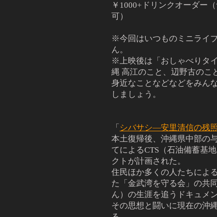
￥1000+ドリンクオーダー
可）
※今回はいつものミニライ
ん。
※上映後は「おしゃべりタ
縄 高江のこと、辺野古のこ
身近なことなどなどをみん
しましょう。
「
シバサシ―安里清信の残
本土復帰後、沖縄県中部の
てによるCTS（石油備蓄基
クトが計画された。
住民ほか多くの人たちによる
た「金武湾を守る会」の共
ん）の生涯を追うドキュメ
その思想と闘いに現在の沖
る。