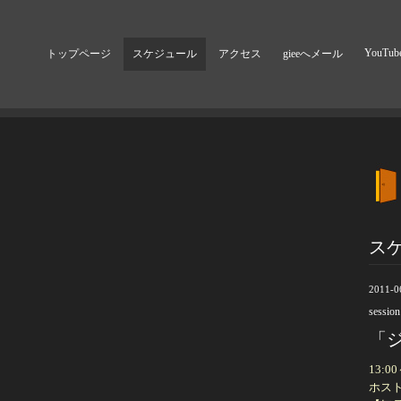
YouTub
トップページ
スケジュール
アクセス
gieeへメール
ス
2011-0
session
「ジ
13:0
ホス