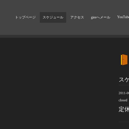
YouTub
トップページ
スケジュール
アクセス
gieeへメール
ス
2011-0
closed
定