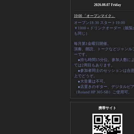
2026.08.07 Friday
19:00 「オープンマイク」
オープン18:30 スタート19:00
￥1000＋ドリンクオーダー（観覧
も同じ）
毎月第1金曜日開催。
演奏、朗読、トークなど
ジャンル
ーです。
●持ち時間15分位。
参加人数に
ては2周目もあります。
●
参加者同士のセッションは合
上でどうぞ。
●大音量は不可。
●店置きのギター、デジタルピ
（
Roland HP 305-SB
）ご使用可。
携帯サイト