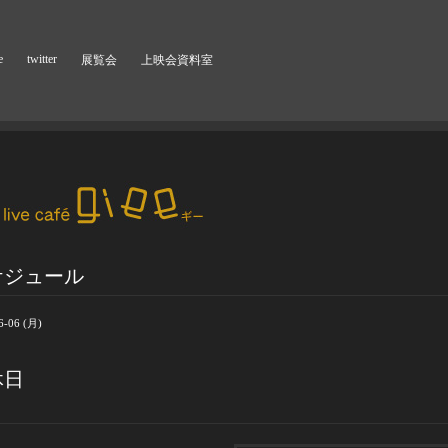
e
twitter
展覧会
上映会資料室
ケジュール
6-06 (月)
休日