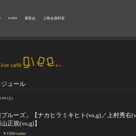
e
twitter
展覧会
上映会資料室
ケジュール
6-04 (土)
ブルーズ」【ナカヒラミキヒト(vo,g)／上村秀右(vo
山正規(vo,g)】
 ￥1500+order