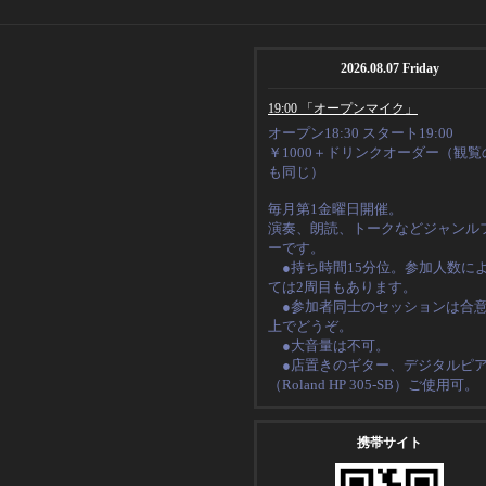
2026.08.07 Friday
19:00 「オープンマイク」
オープン18:30 スタート19:00
￥1000＋ドリンクオーダー（観覧
も同じ）
毎月第1金曜日開催。
演奏、朗読、トークなど
ジャンル
ーです。
●持ち時間15分位。
参加人数に
ては2周目もあります。
●
参加者同士のセッションは合
上でどうぞ。
●大音量は不可。
●店置きのギター、デジタルピ
（
Roland HP 305-SB
）ご使用可。
携帯サイト