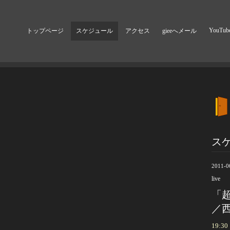
YouTub
トップページ
スケジュール
アクセス
gieeへメール
ス
2011-0
live
「超
／西
19:30