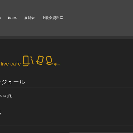
e
twitter
展覧会
上映会資料室
ケジュール
8-14 (日)
業