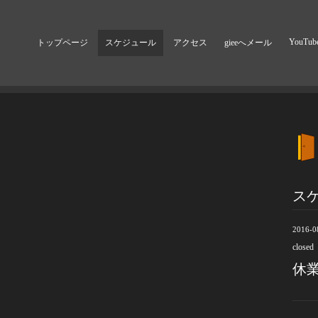
YouTub
トップページ
スケジュール
アクセス
gieeへメール
ス
2016-0
closed
休