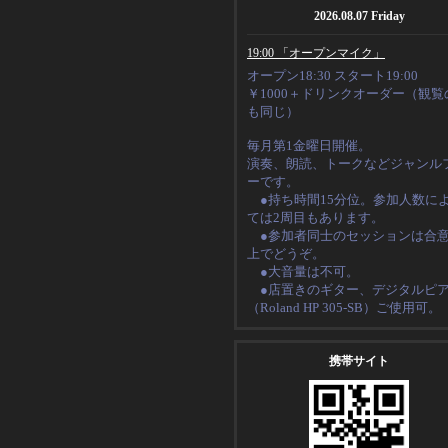
2026.08.07 Friday
19:00 「オープンマイク」
オープン18:30 スタート19:00
￥1000＋ドリンクオーダー（観覧
も同じ）
毎月第1金曜日開催。
演奏、朗読、トークなど
ジャンル
ーです。
●持ち時間15分位。
参加人数に
ては2周目もあります。
●
参加者同士のセッションは合
上でどうぞ。
●大音量は不可。
●店置きのギター、デジタルピ
（
Roland HP 305-SB
）ご使用可。
携帯サイト