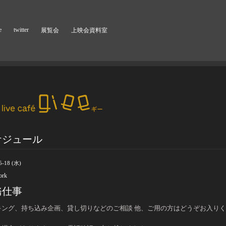
e
twitter
展覧会
上映会資料室
ケジュール
5-18 (水)
ork
務仕事
キング、持ち込み企画、貸し切りなどのご相談 他、ご用の方はどうぞお入り