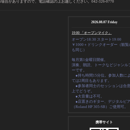
場合がありますので、電話確認の上お越しください。042-326-0770
2026.08.07 Friday
19:00 「オープンマイク」
オープン18:30 スタート19:00
￥1000＋ドリンクオーダー（観覧
も同じ）
毎月第1金曜日開催。
演奏、朗読、トークなど
ジャンル
ーです。
●持ち時間15分位。
参加人数に
ては2周目もあります。
●
参加者同士のセッションは合
上でどうぞ。
●大音量は不可。
●店置きのギター、デジタルピ
（
Roland HP 305-SB
）ご使用可。
携帯サイト