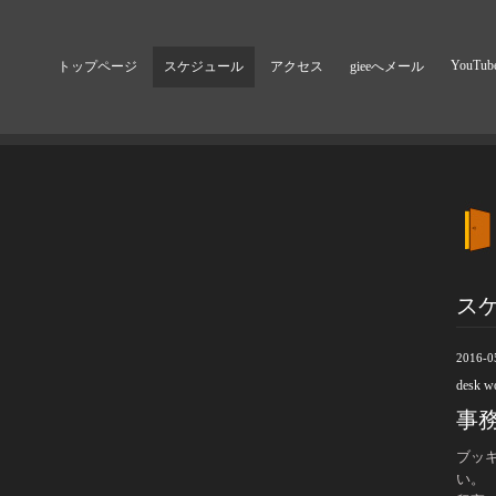
YouTub
トップページ
スケジュール
アクセス
gieeへメール
ス
2016-0
desk w
事
ブッ
い。