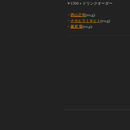
￥1500＋ドリンクオーダー
・
西山正規
(vo,g)
・
ナカヒラミキヒト
(vo,g)
・
藤原 愛
(vo,p)